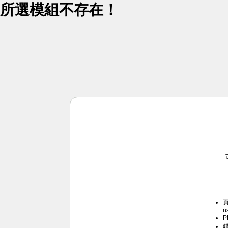
所選模組不存在！
頁
n
P
錯