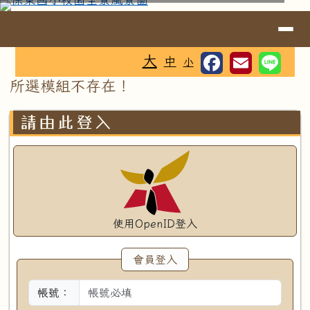
臺南市關廟區保東國小校園網站
跳至主內容區
導覽列
⏸
工具列
大
中
小
頁尾區域
主內容區域
所選模組不存在！
左邊區域內容
請由此登入
使用OpenID登入
會員登入
帳號：